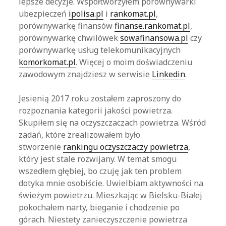
lepsze decyzje. Współtworzyłem porównywarki
ubezpieczeń
ipolisa.pl
i
rankomat.pl
,
porównywarkę finansów
finanse.rankomat.pl
,
porównywarkę chwilówek
sowafinansowa.pl
czy
porównywarkę usług telekomunikacyjnych
komorkomat.pl
. Więcej o moim doświadczeniu
zawodowym znajdziesz w serwisie
Linkedin
.
Jesienią 2017 roku zostałem zaproszony do
rozpoznania kategorii jakości powietrza.
Skupiłem się na oczyszczaczach powietrza. Wśród
zadań, które zrealizowałem było
stworzenie
rankingu oczyszczaczy powietrza
,
który jest stale rozwijany. W temat smogu
wszedłem głębiej, bo czuję jak ten problem
dotyka mnie osobiście. Uwielbiam aktywności na
świeżym powietrzu. Mieszkając w Bielsku-Białej
pokochałem narty, bieganie i chodzenie po
górach. Niestety zanieczyszczenie powietrza