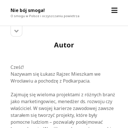
otwór
Nie bój smoga!
menu
O smogu w Polsce i oczyszczaniu powietrza
otwórz
Pasek
pasek
boczny
boczny
Autor
Cześć!
Nazywam się Łukasz Rajzer. Mieszkam we
Wrocławiu a pochodzę z Podkarpacia.
Zajmuję się wieloma projektami z różnych branż
jako marketingowiec, menedżer ds. rozwoju czy
właściciel. W swojej karierze zawodowej zawsze
starałem się tworzyć projekty, które były
pomocne ludziom – pozwalały podejmować