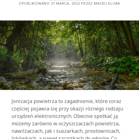
OPUBLIKOWANO 31 MARCA, 2022 PRZEZ MACIEJ KLUBA
Jonizacja powietrza to zagadnienie, które coraz
częściej pojawia się przy okazji różnego rodzaju
urządzeń elektronicznych. Obecnie spotkać ją
możemy zarówno w oczyszczaczach powietrza,
nawilżaczach, jak i suszarkach, prostownicach,
lokówkach, a nawet szczotkach do włosów. Co