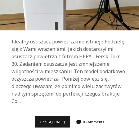
Idealny osuszacz powietrza nie istnieje Podzielę
się z Wami wrażeniami, jakich dostarczył mi
osuszacz powietrza z filtrem HEPA– Fersk Torr
30. Zadaniem osuszacza jest zmniejszenie
wilgotności w mieszkaniu. Ten model dodatkowo
oczyszcza powietrza. Poniżej dowiesz się,
dlaczego uważam, że pomimo wielu zachwytów
nad tym sprzętem, do perfekcji czegoś brakuje.
Co…
OSUSZACZ
CZYTAJ DALEJ
0 Comments
FERSK
TORR
30.