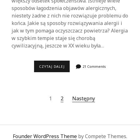
większy odsetek społeczeństwa. Istnieje wiele
sposobów łagodzenia objawów alergicznych,
niestety żadne z nich nie rozwiązuje problemu do
końca. Jakie są sposoby rozwiązywania alergii i
jak w tym pomaga oczyszczacz powietrza? Alergia
w szybkim tempie staje się chorobą
cywilizacyjną, jeszcze w XX wieku była…
SPOSOBY
CZYTAJ DALEJ
21 Comments
ROZWIĄZYWANIA
ALERGII
A
OCZYSZCZACZE
POWIETRZA
Nawigacja
1
2
Następny
po
wpisach
Founder WordPress Theme
by Compete Themes.