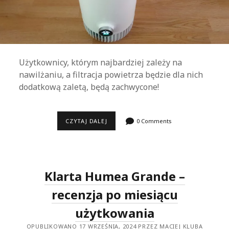
Użytkownicy, którym najbardziej zależy na
nawilżaniu, a filtracja powietrza będzie dla nich
dodatkową zaletą, będą zachwycone!
CLOFTE
CZYTAJ DALEJ
0 Comments
DUO
400
–
GENIALNY
2W1
W
Klarta Humea Grande –
DOBREJ
CENIE!
SPRAWDZILIŚMY
recenzja po miesiącu
użytkowania
OPUBLIKOWANO 17 WRZEŚNIA, 2024 PRZEZ MACIEJ KLUBA