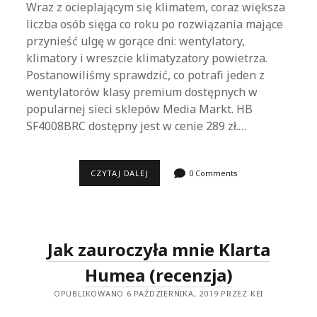
Wraz z ocieplającym się klimatem, coraz większa
liczba osób sięga co roku po rozwiązania mające
przynieść ulgę w gorące dni: wentylatory,
klimatory i wreszcie klimatyzatory powietrza.
Postanowiliśmy sprawdzić, co potrafi jeden z
wentylatorów klasy premium dostępnych w
popularnej sieci sklepów Media Markt. HB
SF4008BRC dostępny jest w cenie 289 zł.…
WENTYLATOR
CZYTAJ DALEJ
0 Comments
HB
Z
MEDIA
MARKT
VS
KLIMATYZATOR
Jak zauroczyła mnie Klarta
I
KLIMATOR
Humea (recenzja)
OPUBLIKOWANO 6 PAŹDZIERNIKA, 2019 PRZEZ KEI