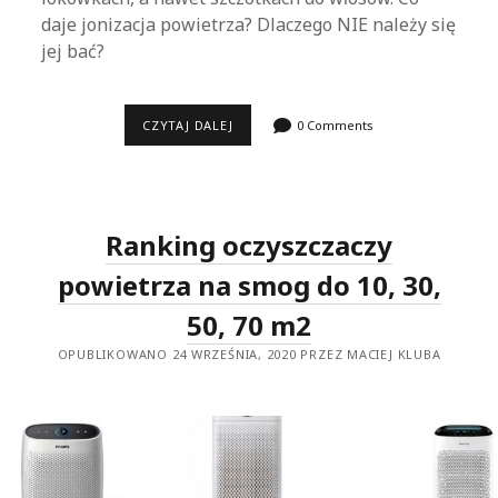
daje jonizacja powietrza? Dlaczego NIE należy się
jej bać?
CZY
CZYTAJ DALEJ
0 Comments
JONIZACJA
POWIETRZA
JEST
SZKODLIWA?
CO
DAJE
Ranking oczyszczaczy
JONIZACJA
POWIETRZA?
powietrza na smog do 10, 30,
50, 70 m2
OPUBLIKOWANO 24 WRZEŚNIA, 2020 PRZEZ MACIEJ KLUBA