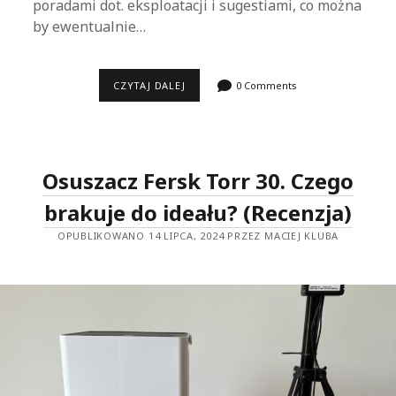
poradami dot. eksploatacji i sugestiami, co można
by ewentualnie…
KLARTA
CZYTAJ DALEJ
0 Comments
HUMEA
GRANDE
–
RECENZJA
PO
MIESIĄCU
Osuszacz Fersk Torr 30. Czego
UŻYTKOWANIA
brakuje do ideału? (Recenzja)
OPUBLIKOWANO 14 LIPCA, 2024 PRZEZ MACIEJ KLUBA