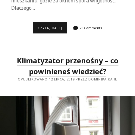
mieszkaniu, gdzie za oknem spora wilgotność.
Dlaczego…
JAK
CZYTAJ DALEJ
20 Comments
ZAUROCZYŁA
MNIE
KLARTA
HUMEA
(RECENZJA)
Klimatyzator przenośny – co
powinieneś wiedzieć?
OPUBLIKOWANO 12 LIPCA, 2019 PRZEZ DOMINIKA KAHL