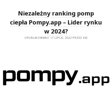
CZEGO
BRAKUJE
DO
Niezależny ranking pomp
IDEAŁU?
(RECENZJA)
ciepła Pompy.app – Lider rynku
w 2024?
OPUBLIKOWANO 17 LIPCA, 2022 PRZEZ KEI