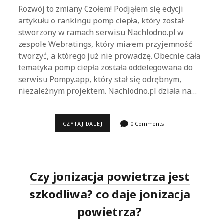
Rozwój to zmiany Czołem! Podjąłem się edycji
artykułu o rankingu pomp ciepła, który został
stworzony w ramach serwisu Nachlodno.pl w
zespole Webratings, który miałem przyjemność
tworzyć, a którego już nie prowadzę. Obecnie cała
tematyka pomp ciepła została oddelegowana do
serwisu Pompy.app, który stał się odrębnym,
niezależnym projektem. Nachlodno.pl działa na…
NIEZALEŻNY
CZYTAJ DALEJ
0 Comments
RANKING
POMP
CIEPŁA
POMPY.APP
–
LIDER
Czy jonizacja powietrza jest
RYNKU
W
2024?
szkodliwa? co daje jonizacja
powietrza?