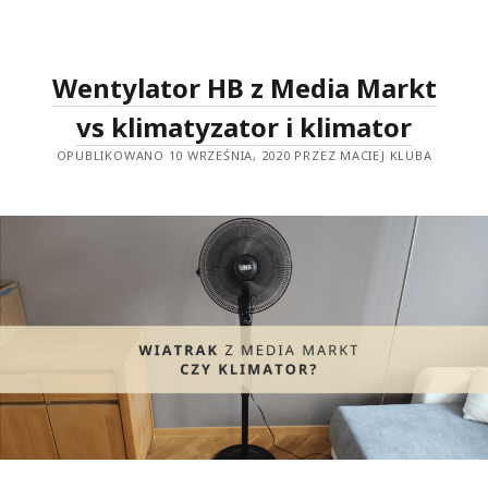
POWIETRZA
NA
SMOG
DO
10,
Wentylator HB z Media Markt
30,
50,
70
vs klimatyzator i klimator
M2
OPUBLIKOWANO 10 WRZEŚNIA, 2020 PRZEZ MACIEJ KLUBA