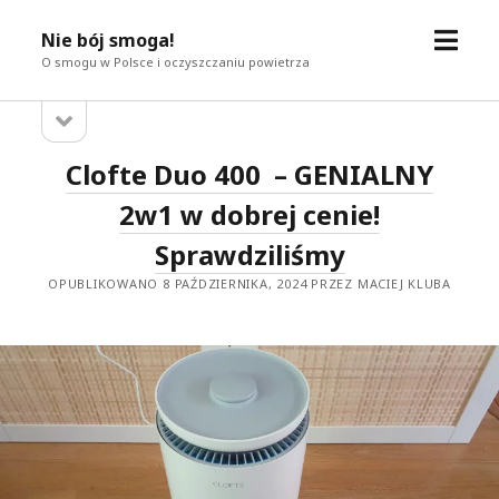
otwór
Nie bój smoga!
menu
O smogu w Polsce i oczyszczaniu powietrza
otwórz
Pasek
pasek
boczny
boczny
Nie
Clofte Duo 400 – GENIALNY
bój
2w1 w dobrej cenie!
smoga!
Sprawdziliśmy
Posty
OPUBLIKOWANO 8 PAŹDZIERNIKA, 2024 PRZEZ MACIEJ KLUBA