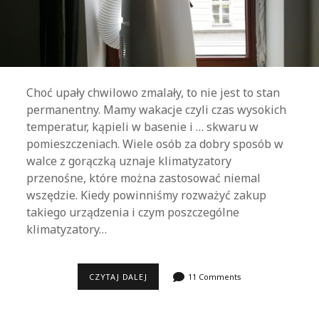
Choć upały chwilowo zmalały, to nie jest to stan
permanentny. Mamy wakacje czyli czas wysokich
temperatur, kąpieli w basenie i … skwaru w
pomieszczeniach. Wiele osób za dobry sposób w
walce z gorączką uznaje klimatyzatory
przenośne, które można zastosować niemal
wszędzie. Kiedy powinniśmy rozważyć zakup
takiego urządzenia i czym poszczególne
klimatyzatory…
KLIMATYZATOR
CZYTAJ DALEJ
11 Comments
PRZENOŚNY
–
CO
POWINIENEŚ